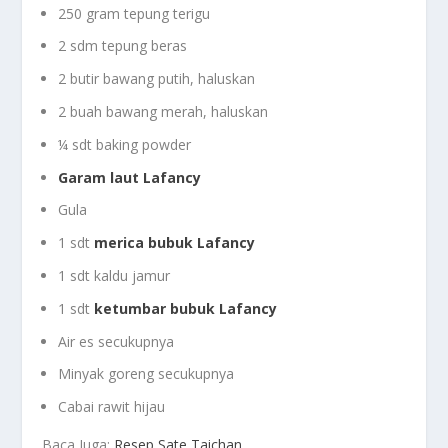
250 gram tepung terigu
2 sdm tepung beras
2 butir bawang putih, haluskan
2 buah bawang merah, haluskan
¼ sdt baking powder
Garam laut Lafancy
Gula
1 sdt
merica bubuk Lafancy
1 sdt kaldu jamur
1 sdt
ketumbar bubuk Lafancy
Air es secukupnya
Minyak goreng secukupnya
Cabai rawit hijau
Baca Juga:
Resep Sate Taichan