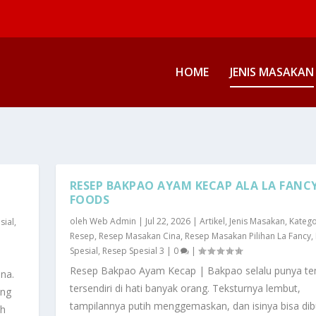
HOME
JENIS MASAKAN
RESEP BAKPAO AYAM KECAP ALA LA FANC
FOODS
oleh
Web Admin
|
Jul 22, 2026
|
Artikel
,
Jenis Masakan
,
Katego
sial
,
Resep
,
Resep Masakan Cina
,
Resep Masakan Pilihan La Fancy
,
Spesial
,
Resep Spesial 3
|
0
|
Resep Bakpao Ayam Kecap | Bakpao selalu punya t
ana.
tersendiri di hati banyak orang. Teksturnya lembut,
ing
tampilannya putih menggemaskan, dan isinya bisa dib
ah