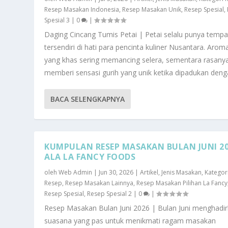
Resep Masakan Indonesia
,
Resep Masakan Unik
,
Resep Spesial
,
Spesial 3
|
0
|
Daging Cincang Tumis Petai | Petai selalu punya tempa
tersendiri di hati para pencinta kuliner Nusantara. Aro
yang khas sering memancing selera, sementara rasany
memberi sensasi gurih yang unik ketika dipadukan denga
BACA SELENGKAPNYA
KUMPULAN RESEP MASAKAN BULAN JUNI 2
ALA LA FANCY FOODS
oleh
Web Admin
|
Jun 30, 2026
|
Artikel
,
Jenis Masakan
,
Kategor
Resep
,
Resep Masakan Lainnya
,
Resep Masakan Pilihan La Fancy
Resep Spesial
,
Resep Spesial 2
|
0
|
Resep Masakan Bulan Juni 2026 | Bulan Juni menghadi
suasana yang pas untuk menikmati ragam masakan