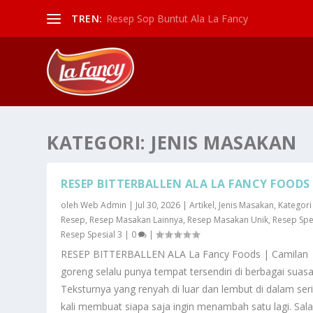
TREN:
Resep Sop Buntut Ala La Fancy
KATEGORI:
JENIS MASAKAN
RESEP BITTERBALLEN ALA LA FANCY FOODS
oleh
Web Admin
|
Jul 30, 2026
|
Artikel
,
Jenis Masakan
,
Kategori
Resep
,
Resep Masakan Lainnya
,
Resep Masakan Unik
,
Resep Spe
Resep Spesial 3
|
0
|
RESEP BITTERBALLEN ALA La Fancy Foods | Camilan
goreng selalu punya tempat tersendiri di berbagai suas
Teksturnya yang renyah di luar dan lembut di dalam ser
kali membuat siapa saja ingin menambah satu lagi. Sal