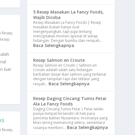
5 Resep Masakan La Fancy Foods,
Wajib Dicoba
Resep Masakan La Fancy Foods | Resep
masakan bukan hanya soal
mengenyangkan, tapi juga tentang
i Resep
,
menciptakan momen spesial di setiap
Resep
hidangan. Dengan bumbu dan rempah…
Baca Selengkapnya
salah
Resep Salmon en Croute
nal
Resep Salmon en Croute | Salmon en
n luar.
Croute adalah salah satu hidangan
berbahan dasar ikan salmon yang terkenal
dengan tampilan rapi dan tekstur yang
Baca Selengkapnya
renyah…
Resep Daging Cincang Tumis Petai
Ala La Fancy Foods
Daging Cincang Tumis Petai | Petai selalu
punya tempat tersendiri di hati para
pencinta kuliner Nusantara. Aromanya yang
DS
khas sering memancing selera, sementara
Baca Selengkapnya
rasanya memberi…
i Resep
,