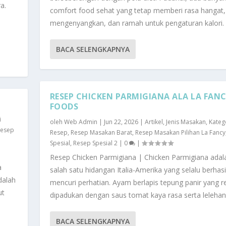
a.
comfort food sehat yang tetap memberi rasa hangat,
mengenyangkan, dan ramah untuk pengaturan kalori. .
BACA SELENGKAPNYA
RESEP CHICKEN PARMIGIANA ALA LA FAN
FOODS
i
oleh
Web Admin
|
Jun 22, 2026
|
Artikel
,
Jenis Masakan
,
Kateg
Resep
Resep
,
Resep Masakan Barat
,
Resep Masakan Pilihan La Fancy
Spesial
,
Resep Spesial 2
|
0
|
Resep Chicken Parmigiana | Chicken Parmigiana adal
a
salah satu hidangan Italia-Amerika yang selalu berhasi
dalah
mencuri perhatian. Ayam berlapis tepung panir yang r
ut
dipadukan dengan saus tomat kaya rasa serta lelehan k
BACA SELENGKAPNYA