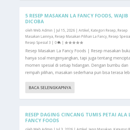
5 RESEP MASAKAN LA FANCY FOODS, WAJIB
DICOBA
oleh
Web Admin
|
Jul 15, 2026
|
Artikel
,
Kategori Resep
,
Resep
Masakan Lainnya
,
Resep Masakan Pilihan La Fancy
,
Resep Spesia
Resep Spesial 3
|
0
|
Resep Masakan La Fancy Foods | Resep masakan buk
hanya soal mengenyangkan, tapi juga tentang mencipt
momen spesial di setiap hidangan. Dengan bumbu dan
rempah pilihan, masakan sederhana pun bisa terasa lebih
BACA SELENGKAPNYA
RESEP DAGING CINCANG TUMIS PETAI ALA 
FANCY FOODS
oleh
Web Admin
|
Jul 3, 2026
|
Artikel
,
Jenis Masakan
,
Kategori 