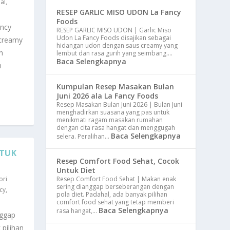
al
,
RESEP GARLIC MISO UDON La Fancy
Foods
ncy
RESEP GARLIC MISO UDON | Garlic Miso
Udon La Fancy Foods disajikan sebagai
 creamy
hidangan udon dengan saus creamy yang
n
lembut dan rasa gurih yang seimbang.…
Baca Selengkapnya
n
Kumpulan Resep Masakan Bulan
Juni 2026 ala La Fancy Foods
Resep Masakan Bulan Juni 2026 | Bulan Juni
menghadirkan suasana yang pas untuk
menikmati ragam masakan rumahan
dengan cita rasa hangat dan menggugah
Baca Selengkapnya
selera. Peralihan…
NTUK
Resep Comfort Food Sehat, Cocok
Untuk Diet
ori
Resep Comfort Food Sehat | Makan enak
sering dianggap berseberangan dengan
cy
,
pola diet. Padahal, ada banyak pilihan
comfort food sehat yang tetap memberi
Baca Selengkapnya
rasa hangat,…
nggap
pilihan