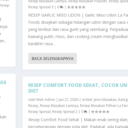
Resep Masakan Lainnya
,
Resep Masakan Populer
,
Resep Spesi
Resep
Resep Spesial 3
|
0
|
RESEP GARLIC MISO UDON | Garlic Miso Udon La Fa
t
Foods disajikan sebagai hidangan udon dengan saus
manya
yang lembut dan rasa gurih yang seimbang. Perpadua
a
bawang putih, miso, dan cooking cream menghasilka
n...
karakter rasa...
BACA SELENGKAPNYA
026
RESEP COMFORT FOOD SEHAT, COCOK U
DIET
i
oleh
Web Admin
|
Jun 27, 2026
|
Artikel
,
Jenis Masakan
,
Kateg
,
Resep
,
Resep Masakan Lainnya
,
Resep Masakan Pilihan La Fan
Resep Spesial
,
Resep Spesial 2
|
0
|
rkan
Resep Comfort Food Sehat | Makan enak sering dia
berseberangan dengan pola diet. Padahal, ada banyak 