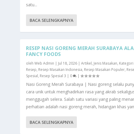
satu...
BACA SELENGKAPNYA
RESEP NASI GORENG MERAH SURABAYA ALA
FANCY FOODS
oleh
Web Admin
|
Jul 18, 2026
|
Artikel
,
Jenis Masakan
,
Kategori
Resep
,
Resep Masakan Indonesia
,
Resep Masakan Populer
,
Res
Spesial
,
Resep Spesial 3
|
0
|
Nasi Goreng Merah Surabaya | Nasi goreng selalu pun
cara unik untuk menghadirkan rasa yang akrab sekaligu
menggugah selera. Salah satu variasi yang paling menar
perhatian adalah nasi goreng merah, hidangan khas yang
BACA SELENGKAPNYA