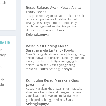
dalah
Resep Bakpao Ayam Kecap Ala La
Fancy Foods
Resep Bakpao Ayam Kecap | Bakpao selalu
punya tempat tersendiri di hati banyak
orang. Teksturnya lembut, tampilannya
putih menggemaskan, dan isinya bisa
Baca
dibuat sesuai selera.…
Selengkapnya
TIMUR
Resep Nasi Goreng Merah
ri
Surabaya Ala La Fancy Foods
Nasi Goreng Merah Surabaya | Nasi goreng
ancy
,
selalu punya cara unik untuk menghadirkan
rasa yang akrab sekaligus menggugah
selera. Salah satu variasi yang paling
wa
Baca Selengkapnya
menarik…
m,
iap
Kumpulan Resep Masakan Khas
idah
Jawa Timur
Resep Masakan Khas Jawa Timur | Masakan
khas Jawa Timur dikenal dengan cita rasa
yang kuat dan beragam, mulai dari yang
Baca
gurih, pedas, hingga sedikit…
Selengkapnya