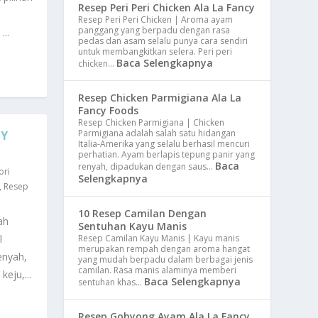
Resep Peri Peri Chicken Ala La Fancy
Resep Peri Peri Chicken | Aroma ayam
panggang yang berpadu dengan rasa
..
pedas dan asam selalu punya cara sendiri
untuk membangkitkan selera. Peri peri
Baca Selengkapnya
chicken…
Resep Chicken Parmigiana Ala La
Fancy Foods
Resep Chicken Parmigiana | Chicken
Parmigiana adalah salah satu hidangan
CY
Italia-Amerika yang selalu berhasil mencuri
perhatian. Ayam berlapis tepung panir yang
Baca
renyah, dipadukan dengan saus…
ori
Selengkapnya
,
Resep
10 Resep Camilan Dengan
ah
Sentuhan Kayu Manis
l
Resep Camilan Kayu Manis | Kayu manis
merupakan rempah dengan aroma hangat
enyah,
yang mudah berpadu dalam berbagai jenis
camilan. Rasa manis alaminya memberi
eju,...
Baca Selengkapnya
sentuhan khas…
Resep Gohyong Ayam Ala La Fancy