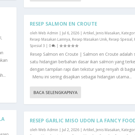
RESEP SALMON EN CROUTE
oleh
Web Admin
|
Jul 6, 2026
|
Artikel
,
Jenis Masakan
,
Kategor
l
,
Resep Masakan Lainnya
,
Resep Masakan Unik
,
Resep Spesial
,
Spesial 3
|
0
|
an
Resep Salmon en Croute | Salmon en Croute adalah 
akan
satu hidangan berbahan dasar ikan salmon yang terke
dengan tampilan rapi dan tekstur yang renyah di bagia
...
Menu ini sering disajikan sebagai hidangan utama...
BACA SELENGKAPNYA
LA
RESEP GARLIC MISO UDON LA FANCY FOO
oleh
Web Admin
|
Jul 2, 2026
|
Artikel
,
Jenis Masakan
,
Kategor
Resep
,