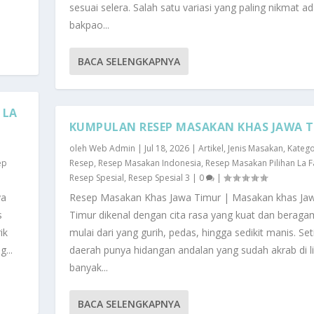
sesuai selera. Salah satu variasi yang paling nikmat a
bakpao...
BACA SELENGKAPNYA
 LA
KUMPULAN RESEP MASAKAN KHAS JAWA 
oleh
Web Admin
|
Jul 18, 2026
|
Artikel
,
Jenis Masakan
,
Katego
ep
Resep
,
Resep Masakan Indonesia
,
Resep Masakan Pilihan La F
Resep Spesial
,
Resep Spesial 3
|
0
|
ya
Resep Masakan Khas Jawa Timur | Masakan khas Ja
s
Timur dikenal dengan cita rasa yang kuat dan beraga
ik
mulai dari yang gurih, pedas, hingga sedikit manis. Set
...
daerah punya hidangan andalan yang sudah akrab di l
banyak...
BACA SELENGKAPNYA