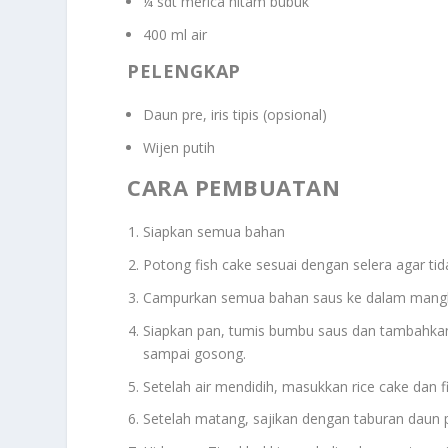
¼ sdt merica hitam bubuk
400 ml air
PELENGKAP
Daun pre, iris tipis (opsional)
Wijen putih
CARA PEMBUATAN
Siapkan semua bahan
Potong fish cake sesuai dengan selera agar tidak
Campurkan semua bahan saus ke dalam mangku
Siapkan pan, tumis bumbu saus dan tambahka
sampai gosong.
Setelah air mendidih, masukkan rice cake dan f
Setelah matang, sajikan dengan taburan daun p