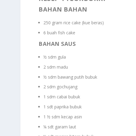
BAHAN BAHAN
250 gram rice cake (kue beras)
6 buah fish cake
BAHAN SAUS
½ sdm gula
2 sdm madu
½ sdm bawang putih bubuk
2 sdm gochujang
1 sdm cabai bubuk
1 sdt paprika bubuk
1 ½ sdm kecap asin
¼ sdt garam laut