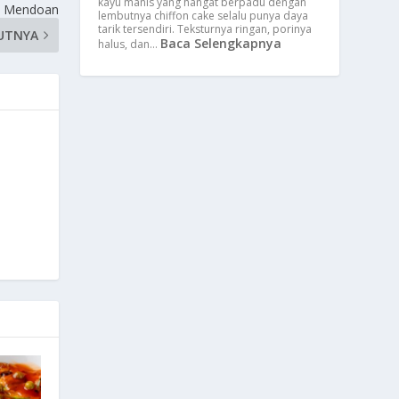
kayu manis yang hangat berpadu dengan
e Mendoan
lembutnya chiffon cake selalu punya daya
tarik tersendiri. Teksturnya ringan, porinya
UTNYA
Baca Selengkapnya
halus, dan…