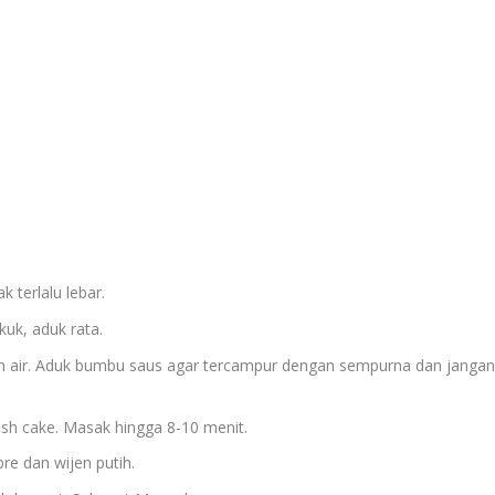
 terlalu lebar.
k, aduk rata.
n air. Aduk bumbu saus agar tercampur dengan sempurna dan janga
ish cake. Masak hingga 8-10 menit.
re dan wijen putih.