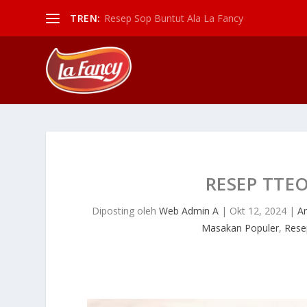
TREN:
Resep Sop Buntut Ala La Fancy
RESEP TTE
Diposting oleh
Web Admin A
|
Okt 12, 2024
|
Ar
Masakan Populer
,
Rese