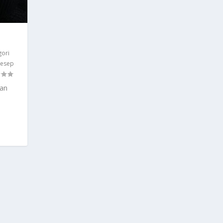
gori
Resep
lan