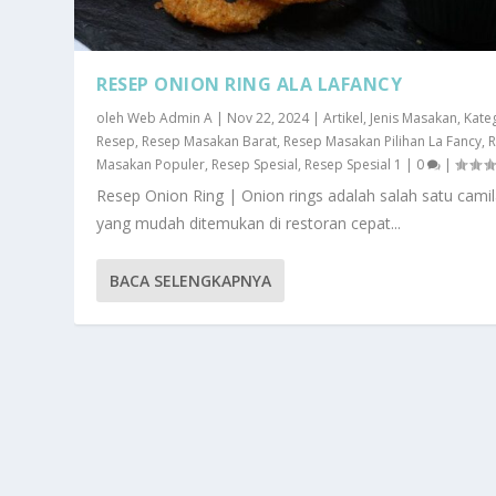
RESEP ONION RING ALA LAFANCY
oleh
Web Admin A
|
Nov 22, 2024
|
Artikel
,
Jenis Masakan
,
Kate
Resep
,
Resep Masakan Barat
,
Resep Masakan Pilihan La Fancy
,
Masakan Populer
,
Resep Spesial
,
Resep Spesial 1
|
0
|
Resep Onion Ring | Onion rings adalah salah satu cami
yang mudah ditemukan di restoran cepat...
BACA SELENGKAPNYA