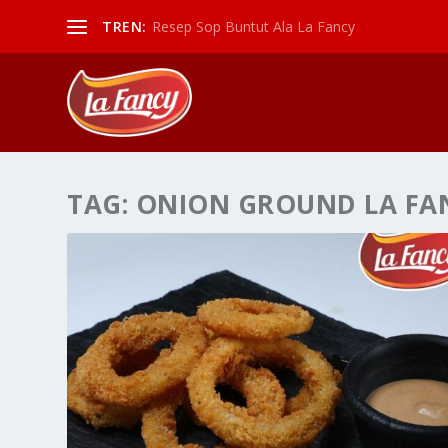
TREN:
Resep Sop Buntut Ala La Fancy
TAG:
ONION GROUND LA FA