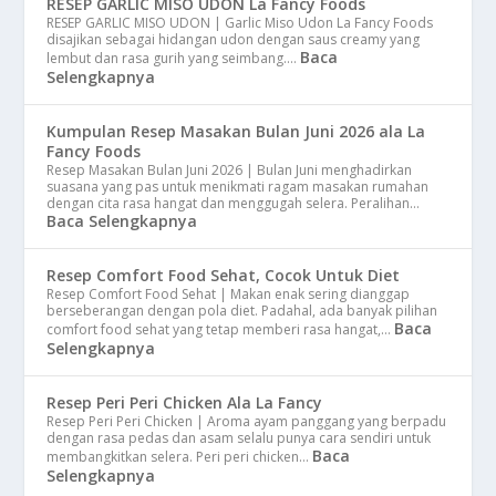
RESEP GARLIC MISO UDON La Fancy Foods
RESEP GARLIC MISO UDON | Garlic Miso Udon La Fancy Foods
disajikan sebagai hidangan udon dengan saus creamy yang
Baca
lembut dan rasa gurih yang seimbang.…
Selengkapnya
Kumpulan Resep Masakan Bulan Juni 2026 ala La
Fancy Foods
Resep Masakan Bulan Juni 2026 | Bulan Juni menghadirkan
suasana yang pas untuk menikmati ragam masakan rumahan
dengan cita rasa hangat dan menggugah selera. Peralihan…
Baca Selengkapnya
Resep Comfort Food Sehat, Cocok Untuk Diet
Resep Comfort Food Sehat | Makan enak sering dianggap
berseberangan dengan pola diet. Padahal, ada banyak pilihan
Baca
comfort food sehat yang tetap memberi rasa hangat,…
Selengkapnya
Resep Peri Peri Chicken Ala La Fancy
Resep Peri Peri Chicken | Aroma ayam panggang yang berpadu
dengan rasa pedas dan asam selalu punya cara sendiri untuk
Baca
membangkitkan selera. Peri peri chicken…
Selengkapnya