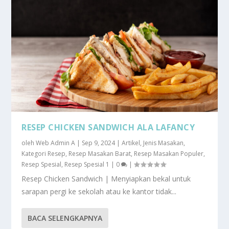
RESEP CHICKEN SANDWICH ALA LAFANCY
oleh
Web Admin A
|
Sep 9, 2024
|
Artikel
,
Jenis Masakan
,
Kategori Resep
,
Resep Masakan Barat
,
Resep Masakan Populer
,
Resep Spesial
,
Resep Spesial 1
|
0
|
Resep Chicken Sandwich | Menyiapkan bekal untuk
sarapan pergi ke sekolah atau ke kantor tidak...
BACA SELENGKAPNYA