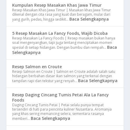
Kumpulan Resep Masakan Khas Jawa Timur
Resep Masakan Khas Jawa Timur | Masakan khas Jawa Timur
dikenal dengan cita rasa yang kuat dan beragam, mulai dari
Baca Selengkapnya
yang gurih, pedas, hingga sedikit…
5 Resep Masakan La Fancy Foods, Wajib Dicoba
Resep Masakan La Fancy Foods | Resep masakan bukan hanya
soal mengenyangkan, tapi juga tentang menciptakan momen
Baca
spesial di setiap hidangan. Dengan bumbu dan rempah…
Selengkapnya
Resep Salmon en Croute
Resep Salmon en Croute | Salmon en Croute adalah salah satu
hidangan berbahan dasar ikan salmon yang terkenal dengan
Baca Selengkapnya
tampilan rapi dan tekstur yang renyah…
Resep Daging Cincang Tumis Petai Ala La Fancy
Foods
Daging Cincang Tumis Petai | Petai selalu punya tempat
tersendiri di hati para pencinta kuliner Nusantara. Aromanya
yang khas sering memancing selera, sementara rasanya
Baca Selengkapnya
memberi…