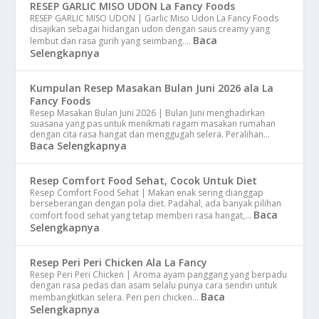
RESEP GARLIC MISO UDON La Fancy Foods
RESEP GARLIC MISO UDON | Garlic Miso Udon La Fancy Foods
disajikan sebagai hidangan udon dengan saus creamy yang
Baca
lembut dan rasa gurih yang seimbang.…
Selengkapnya
Kumpulan Resep Masakan Bulan Juni 2026 ala La
Fancy Foods
Resep Masakan Bulan Juni 2026 | Bulan Juni menghadirkan
suasana yang pas untuk menikmati ragam masakan rumahan
dengan cita rasa hangat dan menggugah selera. Peralihan…
Baca Selengkapnya
Resep Comfort Food Sehat, Cocok Untuk Diet
Resep Comfort Food Sehat | Makan enak sering dianggap
berseberangan dengan pola diet. Padahal, ada banyak pilihan
Baca
comfort food sehat yang tetap memberi rasa hangat,…
Selengkapnya
Resep Peri Peri Chicken Ala La Fancy
Resep Peri Peri Chicken | Aroma ayam panggang yang berpadu
dengan rasa pedas dan asam selalu punya cara sendiri untuk
Baca
membangkitkan selera. Peri peri chicken…
Selengkapnya