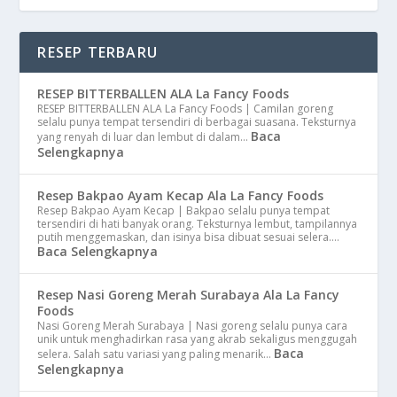
RESEP TERBARU
RESEP BITTERBALLEN ALA La Fancy Foods
RESEP BITTERBALLEN ALA La Fancy Foods | Camilan goreng
selalu punya tempat tersendiri di berbagai suasana. Teksturnya
Baca
yang renyah di luar dan lembut di dalam…
Selengkapnya
Resep Bakpao Ayam Kecap Ala La Fancy Foods
Resep Bakpao Ayam Kecap | Bakpao selalu punya tempat
tersendiri di hati banyak orang. Teksturnya lembut, tampilannya
putih menggemaskan, dan isinya bisa dibuat sesuai selera.…
Baca Selengkapnya
Resep Nasi Goreng Merah Surabaya Ala La Fancy
Foods
Nasi Goreng Merah Surabaya | Nasi goreng selalu punya cara
unik untuk menghadirkan rasa yang akrab sekaligus menggugah
Baca
selera. Salah satu variasi yang paling menarik…
Selengkapnya