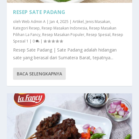
RESEP SATE PADANG
oleh
Web Admin A
|
Jan 4, 2025
|
Artikel
,
Jenis Masakan
,
Kategori Resep
,
Resep Masakan Indonesia
,
Resep Masakan
Pilihan La Fancy
,
Resep Masakan Populer
,
Resep Spesial
,
Resep
Spesial 1
|
0
|
Resep Sate Padang | Sate Padang adalah hidangan
sate yang berasal dari Sumatera Barat, tepatnya...
BACA SELENGKAPNYA