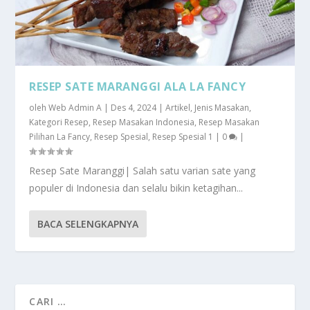
RESEP SATE MARANGGI ALA LA FANCY
oleh
Web Admin A
|
Des 4, 2024
|
Artikel
,
Jenis Masakan
,
Kategori Resep
,
Resep Masakan Indonesia
,
Resep Masakan
Pilihan La Fancy
,
Resep Spesial
,
Resep Spesial 1
|
0
|
Resep Sate Maranggi| Salah satu varian sate yang
populer di Indonesia dan selalu bikin ketagihan...
BACA SELENGKAPNYA