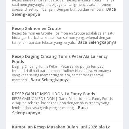
Resep Masakan La Fancy Foods | Resep masakan bukan hanya
soal mengenyangkan, tapi juga tentang menciptakan momen
Baca
spesial di setiap hidangan. Dengan bumbu dan rempah…
Selengkapnya
Resep Salmon en Croute
Resep Salmon en Croute | Salmon en Croute adalah salah satu
hidangan berbahan dasar ikan salmon yang terkenal dengan
Baca Selengkapnya
tampilan rapi dan tekstur yang renyah…
Resep Daging Cincang Tumis Petai Ala La Fancy
Foods
Daging Cincang Tumis Petai | Petai selalu punya tempat
tersendiri di hati para pencinta kuliner Nusantara. Aromanya
yang khas sering memancing selera, sementara rasanya
Baca Selengkapnya
memberi…
RESEP GARLIC MISO UDON La Fancy Foods
RESEP GARLIC MISO UDON | Garlic Miso Udon La Fancy Foods
disajikan sebagai hidangan udon dengan saus creamy yang
Baca
lembut dan rasa gurih yang seimbang.…
Selengkapnya
Kumpulan Resep Masakan Bulan Juni 2026 ala La