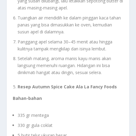
yang sudah dilubangi, lalu letakkan sepotong butter di
atas masing-masing apel.
Tuangkan air mendidih ke dalam pinggan kaca tahan
panas yang bisa dimasukkan ke oven, kemudian
susun apel di dalamnya.
Panggang apel selama 30–45 menit atau hingga
kulitnya tampak mengkilap dan isinya lembut.
Setelah matang, aroma manis kayu manis akan
langsung memenuhi ruangan. Hidangan ini bisa
dinikmati hangat atau dingin, sesuai selera.
Resep Autumn Spice Cake Ala La Fancy Foods
Bahan-bahan
335 gr mentega
330 gr gula coklat
5 butir telur ukuran besar