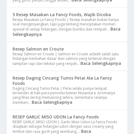
yang gurih, pedas, hingga sedikit…
5 Resep Masakan La Fancy Foods, Wajib Dicoba
Resep Masakan La Fancy Foods | Resep masakan bukan hanya
soal mengenyangkan, tapi juga tentang menciptakan momen
Baca
spesial di setiap hidangan. Dengan bumbu dan rempah…
Selengkapnya
Resep Salmon en Croute
Resep Salmon en Croute | Salmon en Croute adalah salah satu
hidangan berbahan dasar ikan salmon yang terkenal dengan
Baca Selengkapnya
tampilan rapi dan tekstur yang renyah…
Resep Daging Cincang Tumis Petai Ala La Fancy
Foods
Daging Cincang Tumis Petai | Petai selalu punya tempat
tersendiri di hati para pencinta kuliner Nusantara. Aromanya
yang khas sering memancing selera, sementara rasanya
Baca Selengkapnya
memberi…
RESEP GARLIC MISO UDON La Fancy Foods
RESEP GARLIC MISO UDON | Garlic Miso Udon La Fancy Foods
disajikan sebagai hidangan udon dengan saus creamy yang
Baca
lembut dan rasa gurih yang seimbang.…