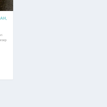
AH,
ri
Resep