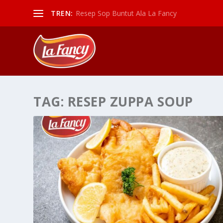
TREN:
Resep Sop Buntut Ala La Fancy
TAG:
RESEP ZUPPA SOUP