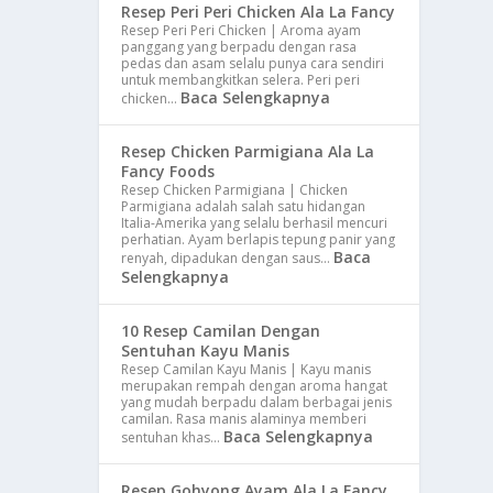
Resep Peri Peri Chicken Ala La Fancy
Resep Peri Peri Chicken | Aroma ayam
panggang yang berpadu dengan rasa
pedas dan asam selalu punya cara sendiri
untuk membangkitkan selera. Peri peri
Baca Selengkapnya
chicken…
Resep Chicken Parmigiana Ala La
Fancy Foods
Resep Chicken Parmigiana | Chicken
Parmigiana adalah salah satu hidangan
Italia-Amerika yang selalu berhasil mencuri
perhatian. Ayam berlapis tepung panir yang
Baca
renyah, dipadukan dengan saus…
Selengkapnya
10 Resep Camilan Dengan
Sentuhan Kayu Manis
Resep Camilan Kayu Manis | Kayu manis
merupakan rempah dengan aroma hangat
yang mudah berpadu dalam berbagai jenis
camilan. Rasa manis alaminya memberi
Baca Selengkapnya
sentuhan khas…
Resep Gohyong Ayam Ala La Fancy