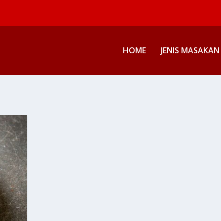
HOME
JENIS MASAKAN