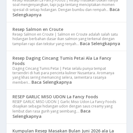
Resep Masakan La Fancy Foods | Resep masakan bukan hanya
soal mengenyangkan, tapi juga tentang menciptakan momen
Baca
spesial di setiap hidangan. Dengan bumbu dan rempah…
Selengkapnya
Resep Salmon en Croute
Resep Salmon en Croute | Salmon en Croute adalah salah satu
hidangan berbahan dasar ikan salmon yang terkenal dengan
Baca Selengkapnya
tampilan rapi dan tekstur yang renyah…
Resep Daging Cincang Tumis Petai Ala La Fancy
Foods
Daging Cincang Tumis Petai | Petai selalu punya tempat
tersendiri di hati para pencinta kuliner Nusantara. Aromanya
yang khas sering memancing selera, sementara rasanya
Baca Selengkapnya
memberi…
RESEP GARLIC MISO UDON La Fancy Foods
RESEP GARLIC MISO UDON | Garlic Miso Udon La Fancy Foods
disajikan sebagai hidangan udon dengan saus creamy yang
Baca
lembut dan rasa gurih yang seimbang.…
Selengkapnya
Kumpulan Resep Masakan Bulan Juni 2026 ala La