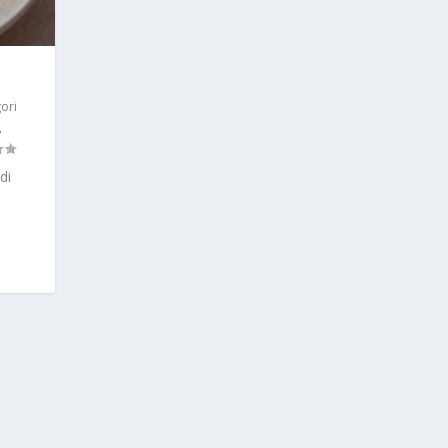
ori
,
di