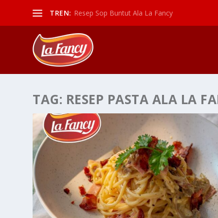
TREN:
Resep Sop Buntut Ala La Fancy
TAG:
RESEP PASTA ALA LA F