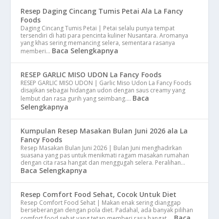
Resep Daging Cincang Tumis Petai Ala La Fancy
Foods
Daging Cincang Tumis Petai | Petai selalu punya tempat
tersendiri di hati para pencinta kuliner Nusantara. Aromanya
yang khas sering memancing selera, sementara rasanya
Baca Selengkapnya
memberi…
RESEP GARLIC MISO UDON La Fancy Foods
RESEP GARLIC MISO UDON | Garlic Miso Udon La Fancy Foods
disajikan sebagai hidangan udon dengan saus creamy yang
Baca
lembut dan rasa gurih yang seimbang.…
Selengkapnya
Kumpulan Resep Masakan Bulan Juni 2026 ala La
Fancy Foods
Resep Masakan Bulan Juni 2026 | Bulan Juni menghadirkan
suasana yang pas untuk menikmati ragam masakan rumahan
dengan cita rasa hangat dan menggugah selera. Peralihan…
Baca Selengkapnya
Resep Comfort Food Sehat, Cocok Untuk Diet
Resep Comfort Food Sehat | Makan enak sering dianggap
berseberangan dengan pola diet. Padahal, ada banyak pilihan
Baca
comfort food sehat yang tetap memberi rasa hangat,…