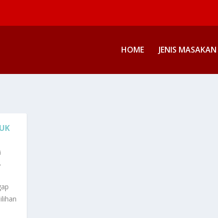
HOME
JENIS MASAKAN
TUK
i
,
gap
ilihan