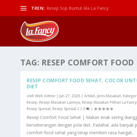
TREN:
Resep Sop Buntut Ala La Fancy
TAG:
RESEP COMFORT FOOD
RESEP COMFORT FOOD SEHAT, COCOK UN
DIET
oleh
Web Admin
|
Jun 27, 2026
|
Artikel
,
Jenis Masakan
,
Kategor
Resep
,
Resep Masakan Lainnya
,
Resep Masakan Pilihan La Fancy
Resep Spesial
,
Resep Spesial 2
|
0
|
Resep Comfort Food Sehat | Makan enak sering diang
berseberangan dengan pola diet. Padahal, ada banyak p
comfort food sehat yang tetap memberi rasa hangat,