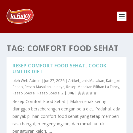
TAG:
COMFORT FOOD SEHAT
RESEP COMFORT FOOD SEHAT, COCOK
UNTUK DIET
oleh
Web Admin
|
Jun 27, 2026
|
Artikel
,
Jenis Masakan
,
Kategori
Resep
,
Resep Masakan Lainnya
,
Resep Masakan Pilihan La Fancy
,
Resep Spesial
,
Resep Spesial 2
|
0
|
Resep Comfort Food Sehat | Makan enak sering
dianggap berseberangan dengan pola diet. Padahal, ada
banyak pilihan comfort food sehat yang tetap memberi
rasa hangat, mengenyangkan, dan ramah untuk
pengaturan kalori. ...