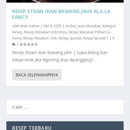
RESEP STEAM IKAN BAWANG JAHE ALA LA
FANCY
oleh
Web Admin
|
Okt 4, 2025
|
Artikel
,
Jenis Masakan
,
Kategori
Resep
,
Resep Masakan Indonesia
,
Resep Masakan Pilihan La
Fancy
,
Resep Masakan Unik
,
Resep Spesial
,
Resep Spesial 1
|
0
|
Resep Steam Ikan Bawang Jahe | Siapa bilang ikan
hanya enak jika digoreng atau dipanggang?...
BACA SELENGKAPNYA
RESEP TERBARU