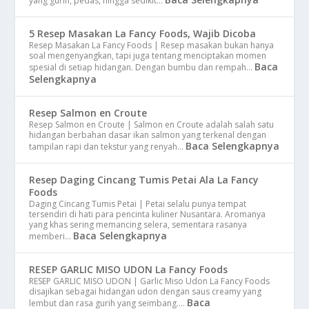
yang gurih, pedas, hingga sedikit…
5 Resep Masakan La Fancy Foods, Wajib Dicoba
Resep Masakan La Fancy Foods | Resep masakan bukan hanya
soal mengenyangkan, tapi juga tentang menciptakan momen
Baca
spesial di setiap hidangan. Dengan bumbu dan rempah…
Selengkapnya
Resep Salmon en Croute
Resep Salmon en Croute | Salmon en Croute adalah salah satu
hidangan berbahan dasar ikan salmon yang terkenal dengan
Baca Selengkapnya
tampilan rapi dan tekstur yang renyah…
Resep Daging Cincang Tumis Petai Ala La Fancy
Foods
Daging Cincang Tumis Petai | Petai selalu punya tempat
tersendiri di hati para pencinta kuliner Nusantara. Aromanya
yang khas sering memancing selera, sementara rasanya
Baca Selengkapnya
memberi…
RESEP GARLIC MISO UDON La Fancy Foods
RESEP GARLIC MISO UDON | Garlic Miso Udon La Fancy Foods
disajikan sebagai hidangan udon dengan saus creamy yang
Baca
lembut dan rasa gurih yang seimbang.…