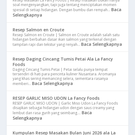
Resep Masakan La Fancy Foods | Resep masakan bukan hanya
soal mengenyangkan, tapi juga tentang menciptakan momen
Baca
spesial di setiap hidangan. Dengan bumbu dan rempah…
Selengkapnya
Resep Salmon en Croute
Resep Salmon en Croute | Salmon en Croute adalah salah satu
hidangan berbahan dasar ikan salmon yang terkenal dengan
Baca Selengkapnya
tampilan rapi dan tekstur yang renyah…
Resep Daging Cincang Tumis Petai Ala La Fancy
Foods
Daging Cincang Tumis Petai | Petai selalu punya tempat
tersendiri di hati para pencinta kuliner Nusantara. Aromanya
yang khas sering memancing selera, sementara rasanya
Baca Selengkapnya
memberi…
RESEP GARLIC MISO UDON La Fancy Foods
RESEP GARLIC MISO UDON | Garlic Miso Udon La Fancy Foods
disajikan sebagai hidangan udon dengan saus creamy yang
Baca
lembut dan rasa gurih yang seimbang.…
Selengkapnya
Kumpulan Resep Masakan Bulan Juni 2026 ala La