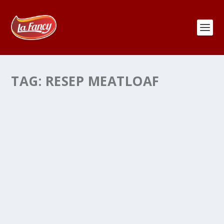
TAG:
RESEP MEATLOAF
RESEP MEATLOAF LA FANCY FOODS
oleh
Web Admin
|
Feb 14, 2026
|
Artikel
,
Jenis Masakan
,
Kategori Resep
,
Resep Masakan Barat
,
Resep Masakan Populer
,
Resep Spesial
,
Resep Spesial 2
|
0
|
Resep Meatloaf La Fancy | Menikmati hidangan khas
mancanegara tidak selalu harus mengeluarkan...
BACA SELENGKAPNYA